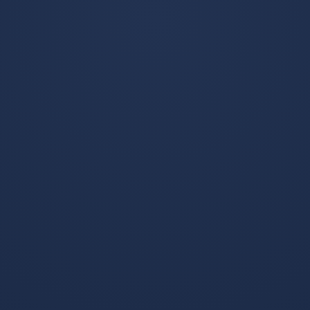
奥恰洛夫的高光表现
，在于他
打破了理性的计算
，在
数据模型和概率面前，他用不合时宜的热血，用近乎
悲壮的冲锋，为“可能”二字写下了最动人的注脚，他是
感性的尖峰,是古典英雄的现代投影。
如果我们只看到了法国队的轻取，我们或许会感叹实力的绝
对压制；如果我们只看到了奥恰洛夫的爆发，我们可能会热
血沸腾，但当这两个“唯一”在同一个夜晚交织,我们才恍然大
悟：
真正的竞技体育，既需要法国队那种“众志成城，战无不
胜”的集体神话，也需要奥恰洛夫这种“虽千万人吾往矣”的个
人传奇。
法国队让我们相信，团结是力量，战术是盔甲，而奥恰洛夫