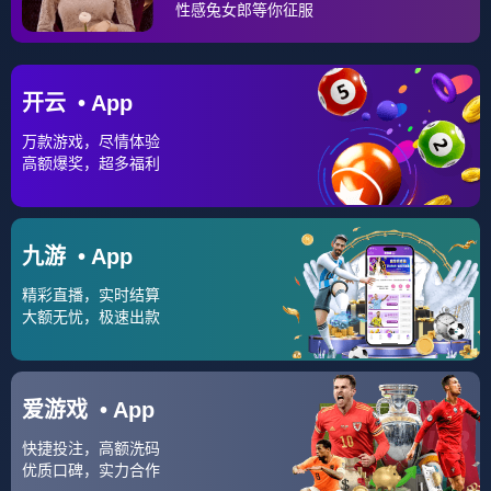
心，因为他们人人都是核心；他们不需要意外的爆发，因为
他们的强大是恒定的，这种“无我”的团队哲学,让他们成为了足
球场上最可怕的敌人。
奥恰洛夫：逆流而上的唯一性
转场，让我们把目光投向乒乓球的球台，如果说法国队是冷
静的征服者，那么德国老将奥恰洛夫,则是在命运悬崖边起舞
的孤独舞者。
在那一刻，比分落后，对手势盛，年龄与伤病如影随形，所
有人都在等待一个结局，等待这位37岁的老将像大多数英雄
迟暮的故事那样，体面地退场,但奥恰洛夫偏不。