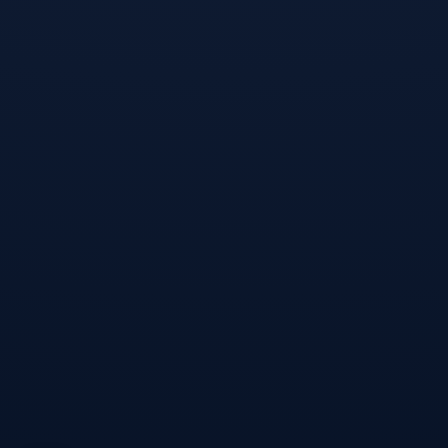
比亚的浪潮淹没雄狮，奥斯梅恩在
标题及正文
2026世界杯B组刻下唯一神迹
发表评论
提交评论
开云体育入口
开云体育平台APP
开云平台