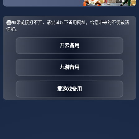
他的“唯一性”，在于将“高光表现”定义为了与时间赛跑的孤
勇。
他的每一次正手暴冲，都像是在向衰老的身体宣战；每
一次反手的诡异下蹲发球，都像是从记忆深处榨取的杀手
锏，他不是在用技巧打球，而是在用意志救赎，那种眼神里
的偏执，那种落后时的倔强，让人忘记了胜负,只看到了一个
纯粹的灵魂在燃烧。